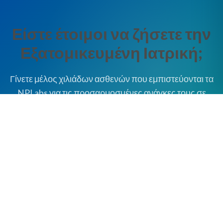
Είστε έτοιμοι να ζήσετε την
Εξατομικευμένη Ιατρική;
Γίνετε μέλος χιλιάδων ασθενών που εμπιστεύονται τα
NPLabs για τις προσαρμοσμένες ανάγκες τους σε
συνδυασμό. Ας συζητήσουμε πώς μπορούμε να
δημιουργήσουμε την τέλεια λύση για τις απαιτήσεις
υγείας σας.
Καλέστε τώρα
Αποστολή Email