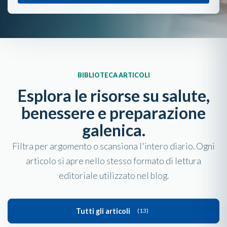
BIBLIOTECA ARTICOLI
Esplora le risorse su salute,
benessere e preparazione
galenica.
Filtra per argomento o scansiona l'intero diario. Ogni
articolo si apre nello stesso formato di lettura
editoriale utilizzato nel blog.
Tutti gli articoli
(13)