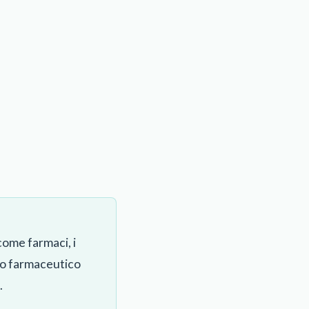
come farmaci, i
llo farmaceutico
.