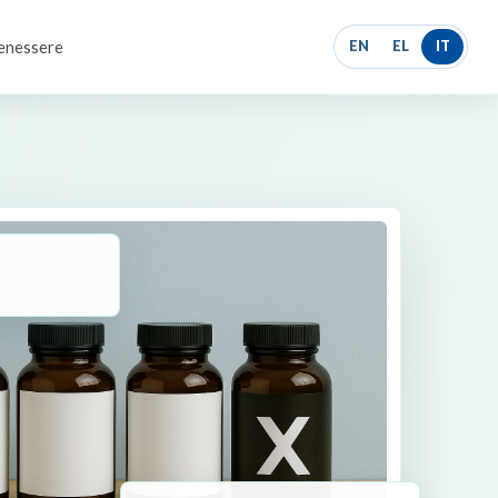
benessere
EN
EL
IT