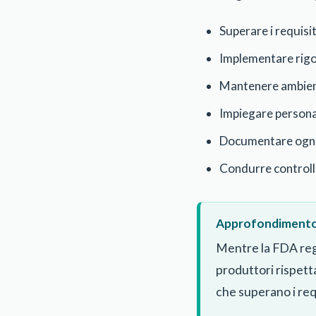
Superare i requis
Implementare rigor
Mantenere ambienti
Impiegare personal
Documentare ogni 
Condurre controlli
Approfondimento 
Mentre la FDA rego
produttori rispett
che superano i req