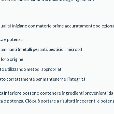
a qualità iniziano con materie prime accuratamente selezion
tà e potenza
minanti (metalli pesanti, pesticidi, microbi)
a loro origine
to utilizzando metodi appropriati
ato correttamente per mantenerne l'integrità
lità inferiore possono contenere ingredienti provenienti da f
a o potenza. Ciò può portare a risultati incoerenti e potenz