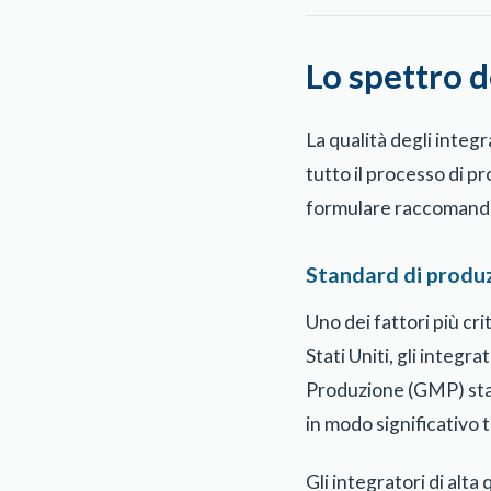
Lo spettro d
La qualità degli integ
tutto il processo di p
formulare raccomandazi
Standard di produz
Uno dei fattori più cri
Stati Uniti, gli integ
Produzione (GMP) stabil
in modo significativo t
Gli integratori di alt