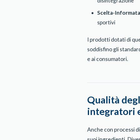
disintegrazione
Scelta-Informat
sportivi
I prodotti dotati di qu
soddisfino gli standard
e ai consumatori.
Qualità degl
integratori 
Anche con processi di 
suoi ingredienti. Diver