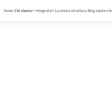
Home
Integratori
La nostra struttura
Blog salute e 
Chi siamo
ndovinare
ratori
no alla tua