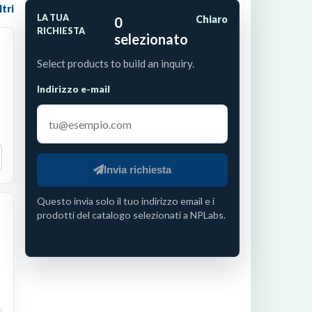
ltri
LA TUA
Chiaro
0
RICHIESTA
selezionato
Select products to build an inquiry.
Indirizzo e-mail
Invia richiesta
Questo invia solo il tuo indirizzo email e i
prodotti del catalogo selezionati a NPLabs.