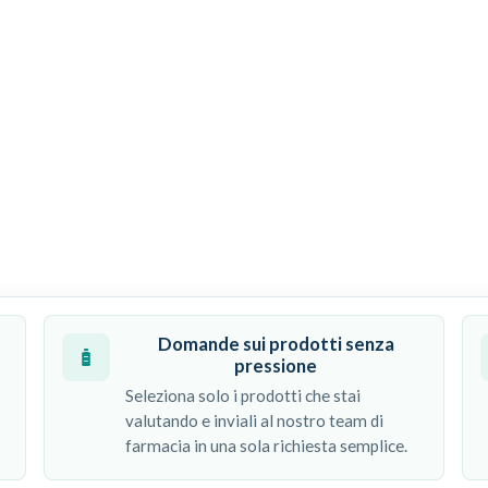
i con meno dubbi. Seleziona dal catalogo
nvia una semplice richiesta al nostro
alcosa di nuovo. Prezzi chiari dei
.
Domande sui prodotti senza
pressione
Seleziona solo i prodotti che stai
valutando e inviali al nostro team di
farmacia in una sola richiesta semplice.