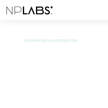
GUIDA NPLABS AGLI INTEGRATORI
Smetti di i
quali integ
appartengo
routine.