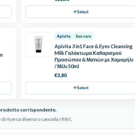
Select
Apivita
Sun care
Apivita 3 in1 Face & Eyes Cleansing
Milk Γαλάκτωμα Καθαρισμού
in
Προσώπου & Ματιών με Χαμομήλι
/ Μέλι 50ml
€3,80
Select
prodotto corrispondente.
i ricerca diverso o cancella i filtri.