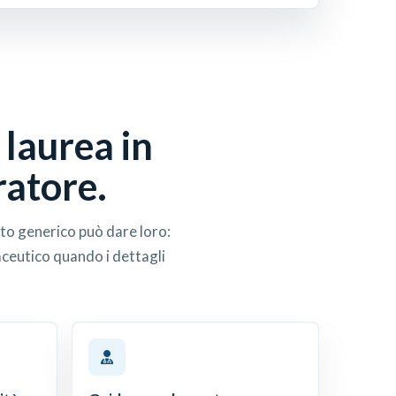
 laurea in
ratore.
to generico può dare loro:
aceutico quando i dettagli