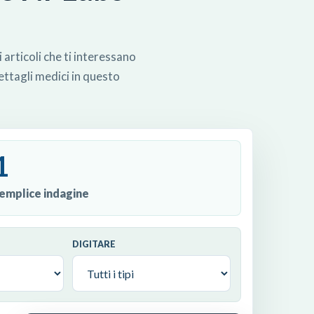
 articoli che ti interessano
dettagli medici in questo
1
emplice indagine
DIGITARE