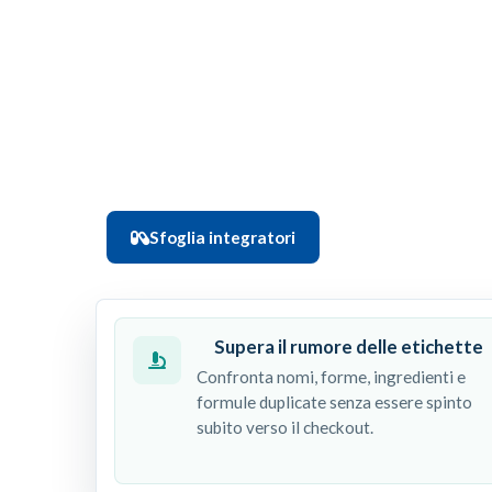
Fai la tua prossima scelta di integrator
NPLabs i prodotti che stai valutando e i
team di farmacia prima di aggiungere qu
prodotti, nessuna pressione all'acquisto
Sfoglia integratori
Chiedi a NPLabs
Supera il rumore delle etichette
Confronta nomi, forme, ingredienti e
formule duplicate senza essere spinto
subito verso il checkout.